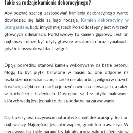
Jakie są rodzaje kamienia dekoracyjnego?
Aby poznać szereg zastosowań kamienia dekoracyjnego warto
dowiedzieć się jakie są jego rodzaje.
Kamień dekoracyjny w
Stargardzie
, bądź innych miejscach Polski dostępny jest w trzech
głównych odmianach. Podstawowy to kamień gipsowy. Jest on
najtańszy i może być użyty głównie w salonach oraz sypialniach,
gdyż intensywnie wchłania wilgoć.
Opcję pośrednią stanowi kamień wykonywany na bazie betonu.
Mogą to być płytki barwione w masie. Są one odporne na
uszkodzenia mechaniczne, a także nie absorbują wilgoci w dużych
ilościach, dzięki temu można je użyć nawet na elewacjach, a także
w kuchniach i łazienkach. Dostepne są tez płytki malowane,
których wadą jest jednak to, że są podatne na zarysowania.
Najdroższy jest oczywiście naturalny kamień dekoracyjny. Jest on
najtrwalszy. Najczęściej jest nim wapień, granit lub trawertyn. W
jego wypadku takie parametry jak absorpcja wilgoci różni się w