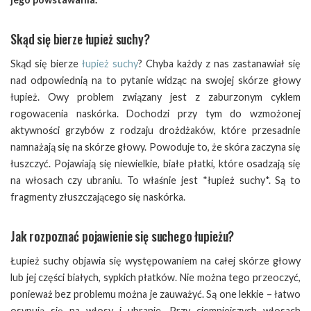
Skąd się bierze łupież suchy?
Skąd się bierze
łupież suchy
? Chyba każdy z nas zastanawiał się
nad odpowiednią na to pytanie widząc na swojej skórze głowy
łupież. Owy problem związany jest z zaburzonym cyklem
rogowacenia naskórka. Dochodzi przy tym do wzmożonej
aktywności grzybów z rodzaju drożdżaków, które przesadnie
namnażają się na skórze głowy. Powoduje to, że skóra zaczyna się
łuszczyć. Pojawiają się niewielkie, białe płatki, które osadzają się
na włosach czy ubraniu. To właśnie jest *łupież suchy*. Są to
fragmenty złuszczającego się naskórka.
Jak rozpoznać pojawienie się suchego łupieżu?
Łupież suchy objawia się występowaniem na całej skórze głowy
lub jej części białych, sypkich płatków. Nie można tego przeoczyć,
ponieważ bez problemu można je zauważyć. Są one lekkie – łatwo
osypują się na włosy i ubranie. Przy ciemniejszych włosach