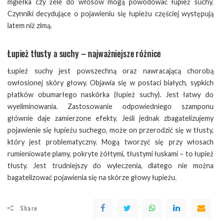
mgiełka czy żele do włosów mogą powodować łupież suchy.
Czynniki decydujące o pojawieniu się łupieżu częściej występują
latem niż zimą.
Łupież tłusty a suchy – najważniejsze różnice
Łupież suchy jest powszechną oraz nawracającą chorobą
owłosionej skóry głowy. Objawia się w postaci białych, sypkich
płatków obumarłego naskórka (łupież suchy). Jest łatwy do
wyeliminowania. Zastosowanie odpowiedniego szamponu
głównie daje zamierzone efekty. Jeśli jednak zbagatelizujemy
pojawienie się łupieżu suchego, może on przerodzić się w tłusty,
który jest problematyczny. Mogą tworzyć się przy włosach
rumieniowate plamy, pokryte żółtymi, tłustymi łuskami – to łupież
tłusty. Jest trudniejszy do wyleczenia, dlatego nie można
bagatelizować pojawienia się na skórze głowy łupieżu.
Share