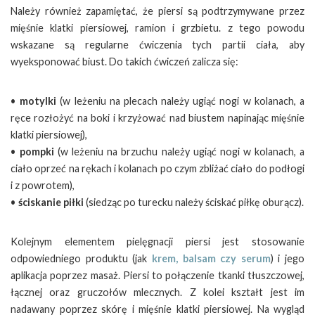
Należy również zapamiętać, że piersi są podtrzymywane przez
mięśnie klatki piersiowej, ramion i grzbietu. z tego powodu
wskazane są regularne ćwiczenia tych partii ciała, aby
wyeksponować biust. Do takich ćwiczeń zalicza się:
•
motylki
(w leżeniu na plecach należy ugiąć nogi w kolanach, a
ręce rozłożyć na boki i krzyżować nad biustem napinając mięśnie
klatki piersiowej),
•
pompki
(w leżeniu na brzuchu należy ugiąć nogi w kolanach, a
ciało oprzeć na rękach i kolanach po czym zbliżać ciało do podłogi
i z powrotem),
•
ściskanie piłki
(siedząc po turecku należy ściskać piłkę oburącz).
Kolejnym elementem pielęgnacji piersi jest stosowanie
odpowiedniego produktu (jak
krem, balsam czy serum
) i jego
aplikacja poprzez masaż. Piersi to połączenie tkanki tłuszczowej,
łącznej oraz gruczołów mlecznych. Z kolei kształt jest im
nadawany poprzez skórę i mięśnie klatki piersiowej. Na wygląd