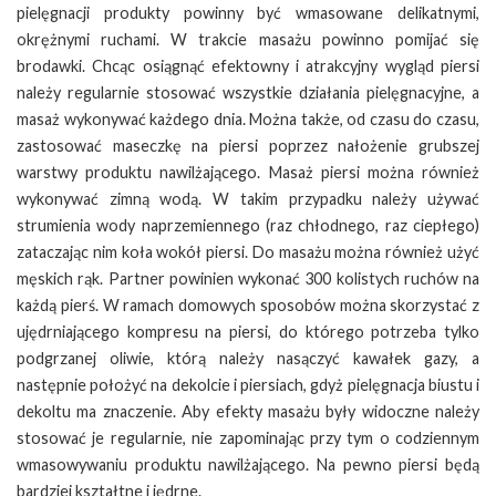
pielęgnacji produkty powinny być wmasowane delikatnymi,
okrężnymi ruchami. W trakcie masażu powinno pomijać się
brodawki. Chcąc osiągnąć efektowny i atrakcyjny wygląd piersi
należy regularnie stosować wszystkie działania pielęgnacyjne, a
masaż wykonywać każdego dnia. Można także, od czasu do czasu,
zastosować maseczkę na piersi poprzez nałożenie grubszej
warstwy produktu nawilżającego. Masaż piersi można również
wykonywać zimną wodą. W takim przypadku należy używać
strumienia wody naprzemiennego (raz chłodnego, raz ciepłego)
zataczając nim koła wokół piersi. Do masażu można również użyć
męskich rąk. Partner powinien wykonać 300 kolistych ruchów na
każdą pierś. W ramach domowych sposobów można skorzystać z
ujędrniającego kompresu na piersi, do którego potrzeba tylko
podgrzanej oliwie, którą należy nasączyć kawałek gazy, a
następnie położyć na dekolcie i piersiach, gdyż pielęgnacja biustu i
dekoltu ma znaczenie. Aby efekty masażu były widoczne należy
stosować je regularnie, nie zapominając przy tym o codziennym
wmasowywaniu produktu nawilżającego. Na pewno piersi będą
bardziej kształtne i jędrne.