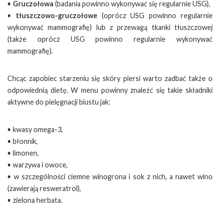
•
Gruczołowa
(badania powinno wykonywać się regularnie USG),
•
tłuszczowo-gruczołowe
(oprócz USG powinno regularnie
wykonywać mammografię) lub z przewagą tkanki tłuszczowej
(także oprócz USG powinno regularnie wykonywać
mammografię).
Chcąc zapobiec starzeniu się skóry piersi warto zadbać także o
odpowiednią dietę. W menu powinny znaleźć się takie składniki
aktywne do pielęgnacji biustu jak:
• kwasy omega-3,
• błonnik,
• limonen,
• warzywa i owoce,
• w szczególności ciemne winogrona i sok z nich, a nawet wino
(zawierają resweratrol),
• zielona herbata.