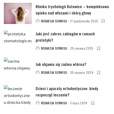
Klinika trychologii Katowice – kompleksowa
opieka nad włosami i skórą głowy
REDAKCJA SERWISU
17 października 2025
POSTED
BY
Jaki jest zakres zabiegów w ramach
protetyki?
REDAKCJA SERWISU
29 czerwca 2025
POSTED
BY
Jak objawia się zaćma wtórna?
REDAKCJA SERWISU
30 sierpnia 2024
POSTED
BY
Dzieci i aparaty ortodontyczne: kiedy
rozpocząć leczenie?
REDAKCJA SERWISU
5 lipca 2024
POSTED
BY