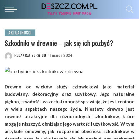
AKTUALNOŚCI
Szkodniki w drewnie – jak się ich pozbyć?
REDAKCJA SERWISU
1 marca 2024
POSTED
BY
Drewno od wieków służy człowiekowi jako materiał
budowlany, dekoracyjny oraz użytkowy. Jego naturalne
piękno, trwałość i wszechstronność sprawiają, że jest cenione
w wielu aspektach naszego życia. Niestety, drewno jest
również atrakcyjne dla różnorodnych szkodników, które
mogą je niszczyć, obniżając jego wartość i użytkowość. W tym
artykule omówimy, jak rozpoznać obecność szkodników w
drewnie oraz jak skutecznie się ich pozbyć, aby zachować