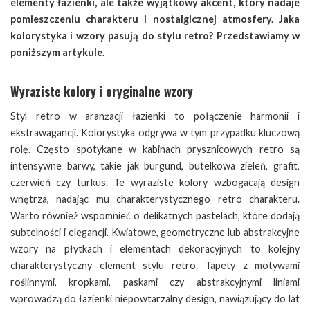
elementy łazienki, ale także wyjątkowy akcent, który nadaje
pomieszczeniu charakteru i nostalgicznej atmosfery. Jaka
kolorystyka i wzory pasują do stylu retro? Przedstawiamy w
poniższym artykule.
Wyraziste kolory i oryginalne wzory
Styl retro w aranżacji łazienki to połączenie harmonii i
ekstrawagancji. Kolorystyka odgrywa w tym przypadku kluczową
rolę. Często spotykane w kabinach prysznicowych retro są
intensywne barwy, takie jak burgund, butelkowa zieleń, grafit,
czerwień czy turkus. Te wyraziste kolory wzbogacają design
wnętrza, nadając mu charakterystycznego retro charakteru.
Warto również wspomnieć o delikatnych pastelach, które dodają
subtelności i elegancji. Kwiatowe, geometryczne lub abstrakcyjne
wzory na płytkach i elementach dekoracyjnych to kolejny
charakterystyczny element stylu retro. Tapety z motywami
roślinnymi, kropkami, paskami czy abstrakcyjnymi liniami
wprowadzą do łazienki niepowtarzalny design, nawiązujący do lat