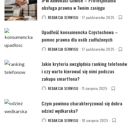
JPM Adwokaci Gliwice – Profesjonalna
obsługa prawna w Twoim zasięgu
REDAKCJA SERWISU
17 października 2025
POSTED
BY
Upadłość konsumencka Częstochowa –
pomoc prawna dla osób zadłużonych
REDAKCJA SERWISU
17 października 2025
POSTED
BY
Jakie kryteria uwzględnia ranking telefonów
i czy warto kierować się nimi podczas
zakupu smartfona?
REDAKCJA SERWISU
11 sierpnia 2025
POSTED
BY
Czym powinna charakteryzować się dobra
odzież wędkarska?
REDAKCJA SERWISU
10 sierpnia 2025
POSTED
BY