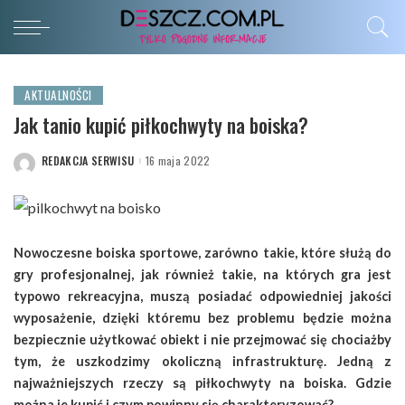
AKTUALNOŚCI
Jak tanio kupić piłkochwyty na boiska?
REDAKCJA SERWISU
16 maja 2022
POSTED
BY
Nowoczesne boiska sportowe, zarówno takie, które służą do
gry profesjonalnej, jak również takie, na których gra jest
typowo rekreacyjna, muszą posiadać odpowiedniej jakości
wyposażenie, dzięki któremu bez problemu będzie można
bezpiecznie użytkować obiekt i nie przejmować się chociażby
tym, że uszkodzimy okoliczną infrastrukturę. Jedną z
najważniejszych rzeczy są piłkochwyty na boiska. Gdzie
można je kupić i czym powinny się charakteryzować?