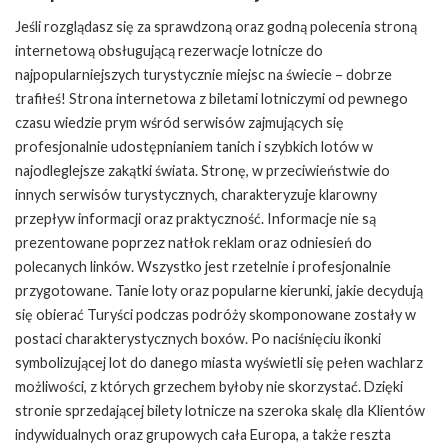
Jeśli rozglądasz się za sprawdzoną oraz godną polecenia stroną
internetową obsługującą rezerwacje lotnicze do
najpopularniejszych turystycznie miejsc na świecie – dobrze
trafiłeś! Strona internetowa z biletami lotniczymi od pewnego
czasu wiedzie prym wśród serwisów zajmujących się
profesjonalnie udostępnianiem tanich i szybkich lotów w
najodleglejsze zakątki świata. Stronę, w przeciwieństwie do
innych serwisów turystycznych, charakteryzuje klarowny
przepływ informacji oraz praktyczność. Informacje nie są
prezentowane poprzez natłok reklam oraz odniesień do
polecanych linków. Wszystko jest rzetelnie i profesjonalnie
przygotowane. Tanie loty oraz popularne kierunki, jakie decydują
się obierać Turyści podczas podróży skomponowane zostały w
postaci charakterystycznych boxów. Po naciśnięciu ikonki
symbolizującej lot do danego miasta wyświetli się pełen wachlarz
możliwości, z których grzechem byłoby nie skorzystać. Dzięki
stronie sprzedającej bilety lotnicze na szeroka skalę dla Klientów
indywidualnych oraz grupowych cała Europa, a także reszta