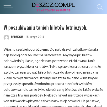
W poszukiwaniu tanich biletów lotniczych.
REDAKCJA
15 lutego 2018
POSTED
BY
Wiosną częściej podróżujemy. Do najdalszych zakątków świata
najszybciej dotrzeć można samolotem. Aby wykupić bilet w
odpowiedniej klasie, będzie nam potrzebna efektowna i tania
zarazem wyszukiwarka lotów. Tylko sprawdzona strona pomoże
szybko zarezerwować bilety lotnicze do dowolnego miejsca na
Ziemi. W wyszukiwarce strony umieszcza się dane w niezwykle
przejrzysty sposób. Swobodna praca na strefach wylotów i
odlotów samolotu nie tylko określi cenę biletów, ale także wskaże
nam czas trwania podróży. Niekiedy nawet nie trzeba w paskach
wyszukiwarek wpisywać całych nazw miejscowości lub państwo,
ponieważ wyszukiwarki zaprogramowane zostały tak, aby działać