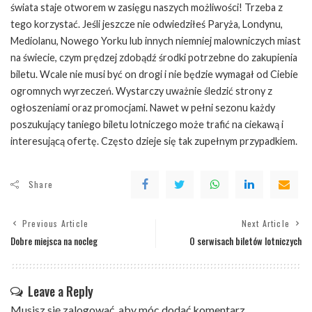
świata staje otworem w zasięgu naszych możliwości! Trzeba z
tego korzystać. Jeśli jeszcze nie odwiedziłeś Paryża, Londynu,
Mediolanu, Nowego Yorku lub innych niemniej malowniczych miast
na świecie, czym prędzej zdobądź środki potrzebne do zakupienia
biletu. Wcale nie musi być on drogi i nie będzie wymagał od Ciebie
ogromnych wyrzeczeń. Wystarczy uważnie śledzić strony z
ogłoszeniami oraz promocjami. Nawet w pełni sezonu każdy
poszukujący taniego biletu lotniczego może trafić na ciekawą i
interesującą ofertę. Często dzieje się tak zupełnym przypadkiem.
Share
Previous Article
Next Article
Dobre miejsca na nocleg
O serwisach biletów lotniczych
Leave a Reply
Musisz się
zalogować
, aby móc dodać komentarz.