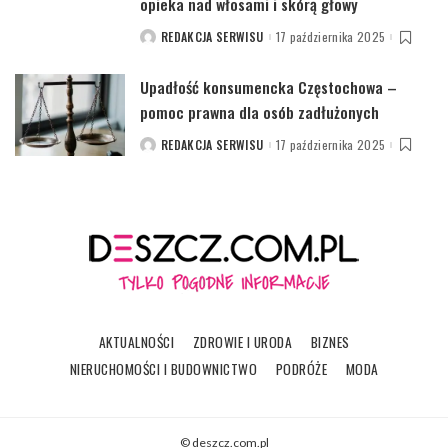
opieka nad włosami i skórą głowy
REDAKCJA SERWISU
17 października 2025
POSTED
BY
Upadłość konsumencka Częstochowa –
pomoc prawna dla osób zadłużonych
REDAKCJA SERWISU
17 października 2025
POSTED
BY
AKTUALNOŚCI
ZDROWIE I URODA
BIZNES
NIERUCHOMOŚCI I BUDOWNICTWO
PODRÓŻE
MODA
© deszcz.com.pl