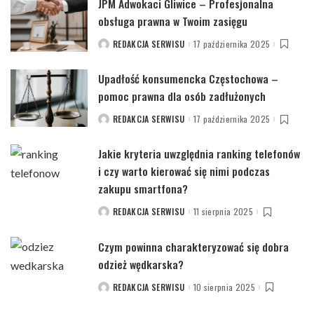
JPM Adwokaci Gliwice – Profesjonalna
obsługa prawna w Twoim zasięgu
REDAKCJA SERWISU
17 października 2025
POSTED
BY
Upadłość konsumencka Częstochowa –
pomoc prawna dla osób zadłużonych
REDAKCJA SERWISU
17 października 2025
POSTED
BY
Jakie kryteria uwzględnia ranking telefonów
i czy warto kierować się nimi podczas
zakupu smartfona?
REDAKCJA SERWISU
11 sierpnia 2025
POSTED
BY
Czym powinna charakteryzować się dobra
odzież wędkarska?
REDAKCJA SERWISU
10 sierpnia 2025
POSTED
BY