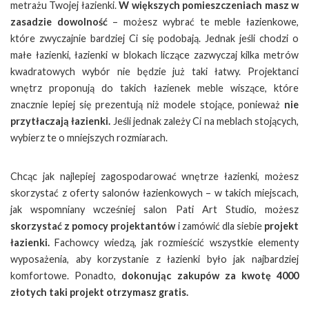
metrażu Twojej łazienki.
W większych pomieszczeniach masz w
zasadzie dowolność
– możesz wybrać te meble łazienkowe,
które zwyczajnie bardziej Ci się podobają. Jednak jeśli chodzi o
małe łazienki, łazienki w blokach liczące zazwyczaj kilka metrów
kwadratowych wybór nie będzie już taki łatwy. Projektanci
wnętrz proponują do takich łazienek meble wiszące, które
znacznie lepiej się prezentują niż modele stojące, ponieważ
nie
przytłaczają łazienki.
Jeśli jednak zależy Ci na meblach stojących,
wybierz te o mniejszych rozmiarach.
Chcąc jak najlepiej zagospodarować wnętrze łazienki, możesz
skorzystać z oferty salonów łazienkowych – w takich miejscach,
jak wspomniany wcześniej salon Pati Art Studio, możesz
skorzystać z pomocy projektantów
i zamówić dla siebie
projekt
łazienki.
Fachowcy wiedzą, jak rozmieścić wszystkie elementy
wyposażenia, aby korzystanie z łazienki było jak najbardziej
komfortowe. Ponadto,
dokonując zakupów za kwotę 4000
złotych taki projekt otrzymasz gratis.