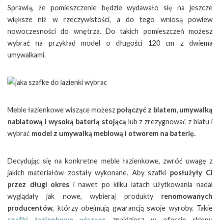
Sprawią, że pomieszczenie będzie wydawało się na jeszcze
większe niż w rzeczywistości, a do tego wniosą powiew
nowoczesności do wnętrza. Do takich pomieszczeń możesz
wybrać na przykład model o długości 120 cm z dwiema
umywalkami.
Meble łazienkowe wiszące możesz
połączyć z blatem, umywalką
nablatową i wysoką baterią stojącą
lub z zrezygnować z blatu i
wybrać
model z umywalką meblową i otworem na baterię.
Decydując się na konkretne meble łazienkowe, zwróć uwagę z
jakich materiałów zostały wykonane. Aby szafki
posłużyły Ci
przez długi okres
i nawet po kilku latach użytkowania nadal
wyglądały jak nowe, wybieraj produkty
renomowanych
producentów
, którzy obejmują gwarancją swoje wyroby. Takie
szafki łazienkowe wiszące
znajdziesz w ofercie sklepu