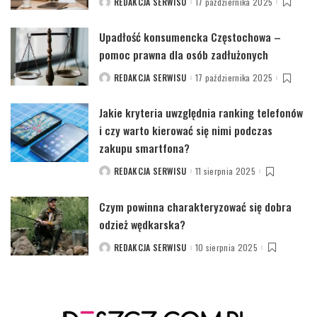
REDAKCJA SERWISU
17 października 2025
POSTED
BY
Upadłość konsumencka Częstochowa –
pomoc prawna dla osób zadłużonych
REDAKCJA SERWISU
17 października 2025
POSTED
BY
Jakie kryteria uwzględnia ranking telefonów
i czy warto kierować się nimi podczas
zakupu smartfona?
REDAKCJA SERWISU
11 sierpnia 2025
POSTED
BY
Czym powinna charakteryzować się dobra
odzież wędkarska?
REDAKCJA SERWISU
10 sierpnia 2025
POSTED
BY