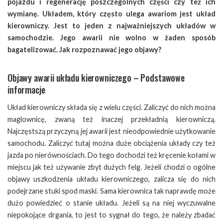
pojazdu i regenerację poszczególnych części czy też ich
wymianę. Układem, który często ulega awariom jest układ
kierowniczy. Jest to jeden z najważniejszych układów w
samochodzie. Jego awarii nie wolno w żaden sposób
bagatelizować. Jak rozpoznawać jego objawy?
Objawy awarii układu kierowniczego – Podstawowe
informacje
Układ kierowniczy składa się z wielu części. Zaliczyć do nich można
maglownicę, zwaną też inaczej przekładnią kierowniczą.
Najczęstszą przyczyną jej awarii jest nieodpowiednie użytkowanie
samochodu. Zaliczyć tutaj można duże obciążenia układy czy też
jazda po nierównościach. Do tego dochodzi też kręcenie kołami w
miejscu jak też używanie zbyt dużych felg. Jeżeli chodzi o ogólne
objawy uszkodzenia układu kierowniczego, zalicza się do nich
podejrzane stuki spod maski. Sama kierownica tak naprawdę może
dużo powiedzieć o stanie układu. Jeżeli są na niej wyczuwalne
niepokojące drgania, to jest to sygnał do tego, że należy zbadać