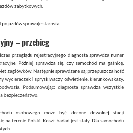
jazdów zabytkowych.
i pojazdów sprawuje starosta.
cyjny – przebieg
dczas przeglądu rejestracyjnego diagnosta sprawdza numer
tracyjne. Później sprawdza się, czy samochód ma gaśnicę,
plet zagłówków. Następnie sprawdzane są: przepuszczalność
zny wycieraczek i spryskiwaczy, oświetlenie, kierunkowskazy,
 podwozia. Podsumowując: diagnosta sprawdza wszystkie
na bezpieczeństwo.
ochodu osobowego może być zlecone dowolnej stacji
się na terenie Polski. Koszt badań jest stały. Dla samochodu
tych.