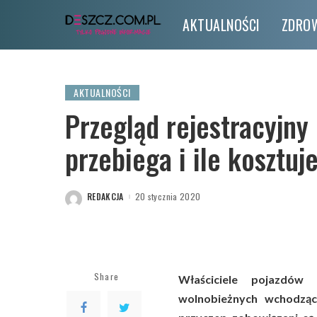
AKTUALNOŚCI
ZDROW
AKTUALNOŚCI
Przegląd rejestracyjny 
przebiega i ile kosztuj
REDAKCJA
20 stycznia 2020
POSTED
BY
Share
Właściciele pojazdów 
wolnobieżnych wchodząc