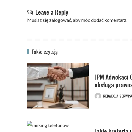
Leave a Reply
Musisz się
zalogować
, aby móc dodać komentarz.
Także czytają
JPM Adwokaci G
obsługa prawna
REDAKCJA SERWIS
POSTED
BY
Jakie kryteria 