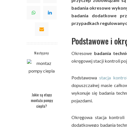
przyczep zobowiązani są
badania okresowe wykony
badania dodatkowe prz
przypadkach regulowanych
Podstawowe i okrę
Następny
Okresowe
badania techn
okręgowej stacji kontroli p
Podstawowa
stacja kontro
dopuszczalnej masie całkowi
wykonuje się badania techn
Jakie są etapy
montażu pompy
pojazdami.
ciepła?
Okręgowa stacja kontroli
dodatkowego badania techn