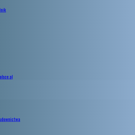
dnik
lsce.pl
budownictwa