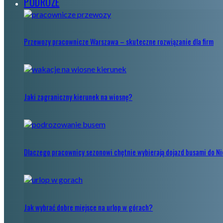
PODRÓŻE
Przewozy pracownicze Warszawa – skuteczne rozwiązanie dla firm
Jaki zagraniczny kierunek na wiosnę?
Dlaczego pracownicy sezonowi chętnie wybierają dojazd busami do N
Jak wybrać dobre miejsce na urlop w górach?