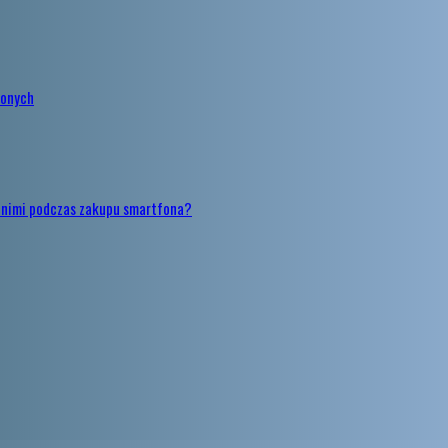
żonych
ię nimi podczas zakupu smartfona?