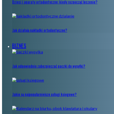
Dzieci i aparaty ortodontyczne: kiedy rozpocząć leczenie?
Jak działają nakładki ortodontyczne?
BIZNES
Jak odpowiednio zabezpieczać paczki do wysyłki?
Jakie są najpopularniejsze usługi księgowe?