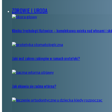
ZDROWIE I URODA
Klinika trychologii Katowice – kompleksowa opieka nad włosami i sk
Jaki jest zakres zabiegów w ramach protetyki?
Jak objawia się zaćma wtórna?