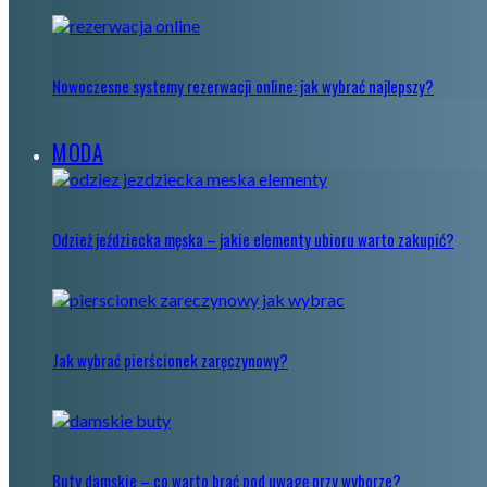
Nowoczesne systemy rezerwacji online: jak wybrać najlepszy?
MODA
Odzież jeździecka męska – jakie elementy ubioru warto zakupić?
Jak wybrać pierścionek zaręczynowy?
Buty damskie – co warto brać pod uwagę przy wyborze?