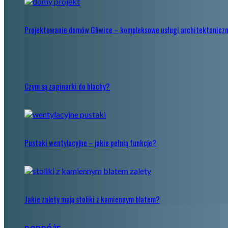
Projektowanie domów Gliwice – kompleksowe usługi architektoniczn
Czym są zaginarki do blachy?
Pustaki wentylacyjne – jakie pełnią funkcje?
Jakie zalety mają stoliki z kamiennym blatem?