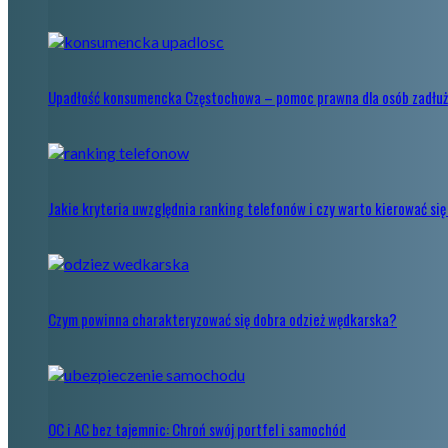
Upadłość konsumencka Częstochowa – pomoc prawna dla osób zadłu
Jakie kryteria uwzględnia ranking telefonów i czy warto kierować s
Czym powinna charakteryzować się dobra odzież wędkarska?
OC i AC bez tajemnic: Chroń swój portfel i samochód