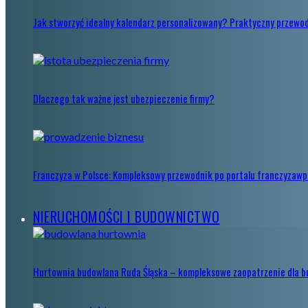
Jak stworzyć idealny kalendarz personalizowany? Praktyczny przewo
Dlaczego tak ważne jest ubezpieczenie firmy?
Franczyza w Polsce: Kompleksowy przewodnik po portalu franczyzawpo
NIERUCHOMOŚCI I BUDOWNICTWO
Hurtownia budowlana Ruda Śląska – kompleksowe zaopatrzenie dla 