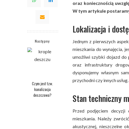
oraz koniecznością uwzgl
W tym artykule postaramy 
Lokalizacja i dost
Następny
Jednym z pierwszych aspek
mieszkania do wynajęcia, je
umożliwi szybki dojazd do p
oraz infrastruktury drog
dysponujemy własnym samo
przychodni czy innych usług.
Czym jest tzw.
kanalizacja
deszczowa?
Stan techniczny m
Przed podjęciem decyzji 
mieszkania. Należy zwrócić
akustycznej, nieszczelne o