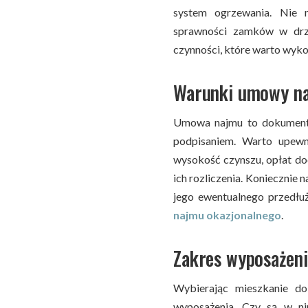
system ogrzewania. Nie 
sprawności zamków w drz
czynności, które warto wyk
Warunki umowy n
Umowa najmu to dokument,
podpisaniem. Warto upewni
wysokość czynszu, opłat do
ich rozliczenia. Koniecznie 
jego ewentualnego przedłuż
najmu okazjonalnego
.
Zakres wyposażeni
Wybierając mieszkanie d
wyposażenia. Czy są w n