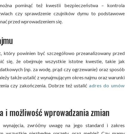
można pominąć też kwestii bezpieczeństwa – kontrola
wiach czy sprawdzenie czujników dymu to podstawowe
onać przed wprowadzeniem się.
ajmu
 który powinien być szczegółowo przeanalizowany przed
ć się, że obejmuje wszystkie istotne kwestie, takie jak
datkowych (np. za wodę, prąd czy ogrzewanie) oraz sposób
należy także ustalić z wynajmującym okres najmu oraz warunki
enia czy zakończenia. Dobrze też ustalić
adres do umów
a i możliwość wprowadzania zmian
o wynajęcia, zwróćmy uwagę na jego standard i zakres
im wszystkie niezbędne sprzęty oraz meble? Czy mamy