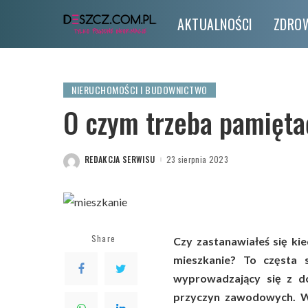
AKTUALNOŚCI
ZDROW
NIERUCHOMOŚCI I BUDOWNICTWO
O czym trzeba pamięta
REDAKCJA SERWISU
23 sierpnia 2023
POSTED
BY
Share
Czy zastanawiałeś się ki
mieszkanie? To częsta s
wyprowadzający się z do
przyczyn zawodowych. Wy