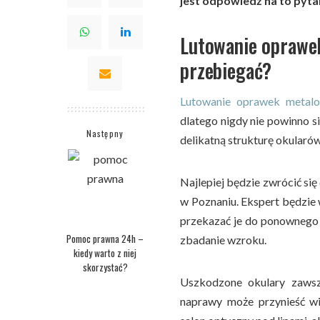
jest odpowiedź na to pyta
Lutowanie oprawe
przebiegać?
Lutowanie oprawek metal
dlatego nigdy nie powinno 
Następny
delikatną strukturę okularów
Najlepiej będzie zwrócić si
w Poznaniu. Ekspert będzie 
przekazać je do ponownego 
Pomoc prawna 24h –
zbadanie wzroku.
kiedy warto z niej
skorzystać?
Uszkodzone okulary zawsz
naprawy może przynieść wi