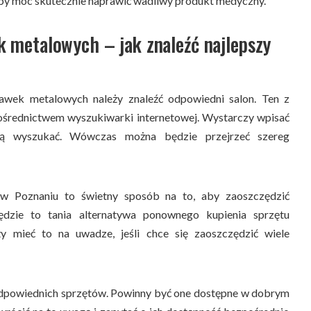
aby móc skutecznie naprawić wadliwy produkt medyczny.
 metalowych – jak znaleźć najlepszy
awek metalowych należy znaleźć odpowiedni salon. Ten z
pośrednictwem wyszukiwarki internetowej. Wystarczy wpisać
ją wyszukać. Wówczas można będzie przejrzeć szereg
w Poznaniu to świetny sposób na to, aby zaoszczędzić
ędzie to tania alternatywa ponownego kupienia sprzętu
y mieć to na uwadze, jeśli chce się zaoszczędzić wiele
dpowiednich sprzętów. Powinny być one dostępne w dobrym