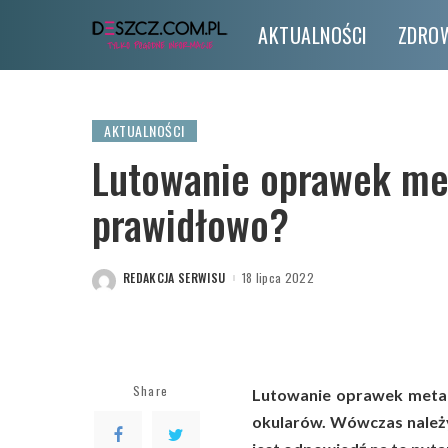
AKTUALNOŚCI
ZDROW
AKTUALNOŚCI
Lutowanie oprawek met
prawidłowo?
REDAKCJA SERWISU
18 lipca 2022
POSTED
BY
Share
Lutowanie oprawek metal
okularów. Wówczas należy