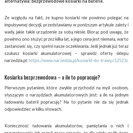
alternatywa: bezprzewodowe kosiarki na baterie.
Ze względu na fakt, że kupno kosiarki nie powinno polegać na
impulsywnej decyzji, przedstawiamy w poniższym artykule zalety i
wady, jakie takie urządzenie za sobą niesie. Biorąc pod uwagę, że
powinno ono służyć przez kilka lat, a jego cena jest niemała, warto
zastanowić się, czy spełni nasze oczekiwania. Jeśli jednak już teraz
szukasz kosiarki akumulatorowej – sprawdź ofertę sklepu
narzedzia.pl:
https://www.narzedzia.pl/kosiarki-do-trawy,c12523/
.
Kosiarka bezprzewodowa – a ile to popracuje?
Pierwszym pytaniem, które zwykle przychodzi na myśl osobom,
słyszącym o narzędziach akumulatorowych jest: a ile na jednym
ładowaniu baterii popracuję? Na to pytanie nie da się jednak
odpowiedzieć w kilku słowach.
Konieczność ładowania akumulatorów, pamiętania o nich i
przygotowania ich przed pracą sprawia, że dla wielu osób tego