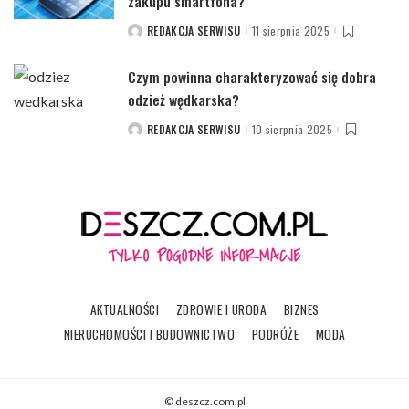
zakupu smartfona?
REDAKCJA SERWISU
11 sierpnia 2025
POSTED
BY
Czym powinna charakteryzować się dobra
odzież wędkarska?
REDAKCJA SERWISU
10 sierpnia 2025
POSTED
BY
AKTUALNOŚCI
ZDROWIE I URODA
BIZNES
NIERUCHOMOŚCI I BUDOWNICTWO
PODRÓŻE
MODA
© deszcz.com.pl