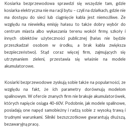
Kosiarka bezprzewodowa sprawdzi się wszędzie tam, gdzie
kosiarka elektryczna nie ma racji bytu – czyli na działkach, gdzie nie
ma dostępu do sieci lub ciągnięcie kabla jest niemożliwe. Ze
względu na niewielką emisję hałasu to także dobry wybór do
centrum miasta albo wykaszania terenu wokół firmy, szkoły i
innych obiektów użyteczności publicznej (hałas nie będzie
przeszkadzał osobom w środku, a brak kabla zwiększa
bezpieczeństwo). Stąd coraz więcej firm, zajmujących się
utrzymaniem zieleni, przestawia się właśnie na modele
akumulatorowe.
Kosiarki bezprzewodowe zyskują sobie także na popularności, ze
względu na fakt, że ich parametry dorównują modelom
spalinowym. W ofercie znanych firm nie brakuje akumulatorówek,
których napięcie osiąga 40-60V. Podobnie, jak modele spalinowe,
posiadają one napęd samobieżny i radzą sobie z wysoką trawą i
trudnymi warunkami. Silniki bezszczotkowe gwarantują dłuższą,
bezawaryjną pracę.