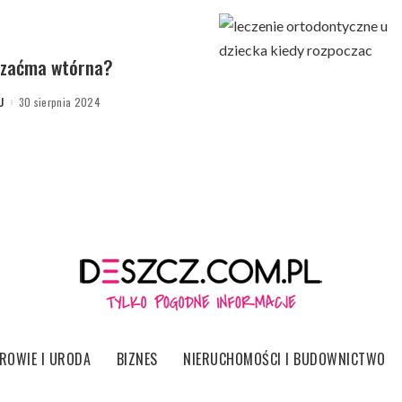
ę zaćma wtórna?
U
30 sierpnia 2024
ROWIE I URODA
BIZNES
NIERUCHOMOŚCI I BUDOWNICTWO