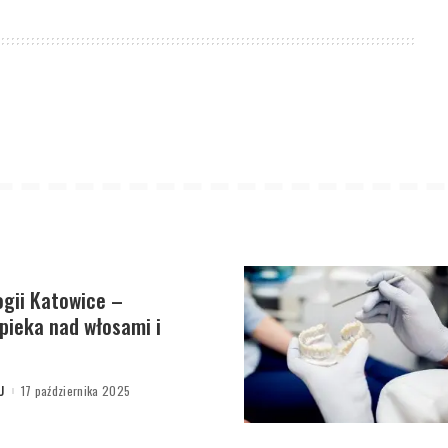
ogii Katowice –
ieka nad włosami i
U
17 października 2025