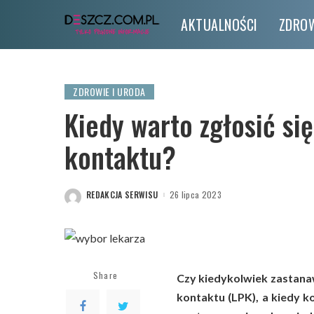
AKTUALNOŚCI
ZDROW
ZDROWIE I URODA
Kiedy warto zgłosić si
kontaktu?
REDAKCJA SERWISU
26 lipca 2023
POSTED
BY
Share
Czy kiedykolwiek zastanaw
kontaktu (LPK), a kiedy k