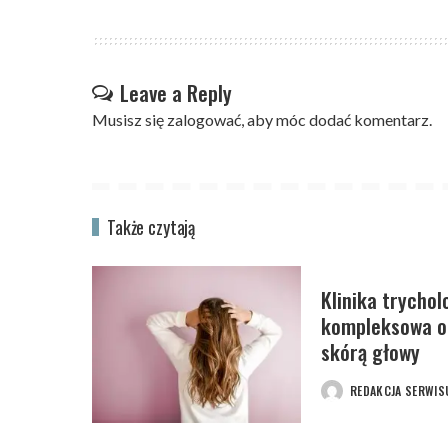
Leave a Reply
Musisz się
zalogować
, aby móc dodać komentarz.
Także czytają
Klinika trychol
kompleksowa op
skórą głowy
REDAKCJA SERWIS
POSTED
BY