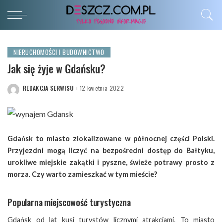
NIERUCHOMOŚCI I BUDOWNICTWO
Jak się żyje w Gdańsku?
REDAKCJA SERWISU
12 kwietnia 2022
POSTED
BY
Gdańsk to miasto zlokalizowane w północnej części Polski.
Przyjezdni mogą liczyć na bezpośredni dostęp do Bałtyku,
urokliwe miejskie zakątki i pyszne, świeże potrawy prosto z
morza. Czy warto zamieszkać w tym mieście?
Popularna miejscowość turystyczna
Gdańsk od lat kusi turystów licznymi atrakcjami. To miasto