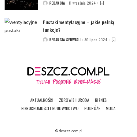
REDAKCJA
11 września 2024
POSTED
BY
Pustaki wentylacyjne – jakie pełnią
funkcje?
REDAKCJA SERWISU
30 lipca 2024
POSTED
BY
AKTUALNOŚCI
ZDROWIE I URODA
BIZNES
NIERUCHOMOŚCI I BUDOWNICTWO
PODRÓŻE
MODA
© deszcz.com.pl