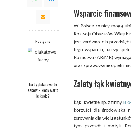
Wsparcie finansow
W Polsce rolnicy mogą ub
Rozwoju Obszarów Wiejskic
Następny
jest zarówno dla przedsiębi
tego wsparcia, należy spełn
Rolnictwa (ARiMR) wymagani
oraz sprawowanie opieki na
Zalety łąk kwietn
Farby plakatowe do
szkoły – kiedy warto
je kupić?
Łąki kwietne np. z firmy
Bio
korzyści dla środowiska n
żerowania dla wielu gatunkó
tym pszczół i motyli. Po