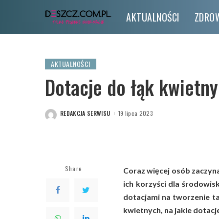
AKTUALNOŚCI
ZDROW
AKTUALNOŚCI
Dotacje do łąk kwietnyc
REDAKCJA SERWISU
19 lipca 2023
POSTED
BY
Share
Coraz więcej osób zaczyna
ich korzyści dla środowis
dotacjami na tworzenie ta
kwietnych, na jakie dotacj