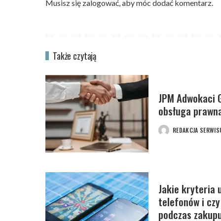
Musisz się
zalogować
, aby móc dodać komentarz.
Także czytają
JPM Adwokaci G
obsługa prawna
REDAKCJA SERWIS
POSTED
BY
Jakie kryteria 
telefonów i czy
podczas zakup