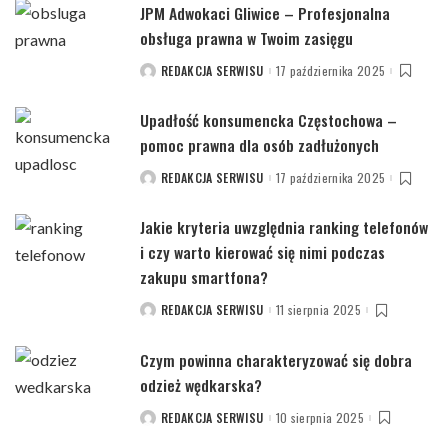
JPM Adwokaci Gliwice – Profesjonalna
obsługa prawna w Twoim zasięgu
REDAKCJA SERWISU
17 października 2025
POSTED
BY
Upadłość konsumencka Częstochowa –
pomoc prawna dla osób zadłużonych
REDAKCJA SERWISU
17 października 2025
POSTED
BY
Jakie kryteria uwzględnia ranking telefonów
i czy warto kierować się nimi podczas
zakupu smartfona?
REDAKCJA SERWISU
11 sierpnia 2025
POSTED
BY
Czym powinna charakteryzować się dobra
odzież wędkarska?
REDAKCJA SERWISU
10 sierpnia 2025
POSTED
BY