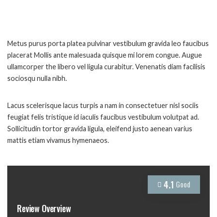
Metus purus porta platea pulvinar vestibulum gravida leo faucibus
placerat Mollis ante malesuada quisque mi lorem congue. Augue
ullamcorper the libero vel ligula curabitur. Venenatis diam facilisis
sociosqu nulla nibh.
Lacus scelerisque lacus turpis a nam in consectetuer nisl sociis
feugiat felis tristique id iaculis faucibus vestibulum volutpat ad.
Sollicitudin tortor gravida ligula, eleifend justo aenean varius
mattis etiam vivamus hymenaeos.
4.1
Good
Review Overview