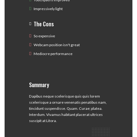
Impressively light
The Cons
So expensive
Webcam position isn't great
Mediocre performance
Summary
Dapibus neque scelerisque quis quis lorem
scelerisque a ornare venenatis penatibus nam,
tincidunt suspendisse. Quam. Curae; platea.
Interdum. Vivamus habitant placerat ultrices
suscipit at Litora.